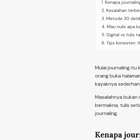
1
.
Kenapa journalin
2
.
Kesalahan terbe
3
.
Metode 30 detik
4
.
Mau nulis apa k
5
.
Digital vs tulis 
6
.
Tips konsisten: 
Mulai journaling itu
orang buka halaman 
kayaknya sederha
Masalahnya bukan mo
bermakna, tulis seti
journaling.
Kenapa jour