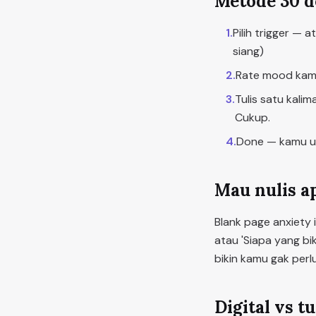
Metode 30 d
1
.
Pilih trigger — 
siang)
2
.
Rate mood kamu
3
.
Tulis satu kalim
Cukup.
4
.
Done — kamu ud
Mau nulis ap
Blank page anxiety i
atau 'Siapa yang b
bikin kamu gak perlu
Digital vs t