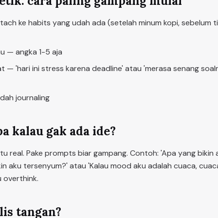
etik: cara paling gampang mulai
attach ke habits yang udah ada (setelah minum kopi, sebelum t
 — angka 1-5 aja
at — 'hari ini stress karena deadline' atau 'merasa senang soa
ah journaling
a kalau gak ada ide?
tu real. Pake prompts biar gampang. Contoh: 'Apa yang bikin ak
ikin aku tersenyum?' atau 'Kalau mood aku adalah cuaca, cua
 overthink.
ulis tangan?