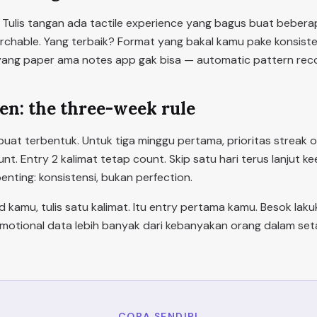
Tulis tangan ada tactile experience yang bagus buat beberap
rchable. Yang terbaik? Format yang bakal kamu pake konsiste
yang paper ama notes app gak bisa — automatic pattern reco
en: the three-week rule
 buat terbentuk. Untuk tiga minggu pertama, prioritas streak o
unt. Entry 2 kalimat tetap count. Skip satu hari terus lanjut k
enting: konsistensi, bukan perfection.
d kamu, tulis satu kalimat. Itu entry pertama kamu. Besok laku
otional data lebih banyak dari kebanyakan orang dalam set
COBA SENDIRI