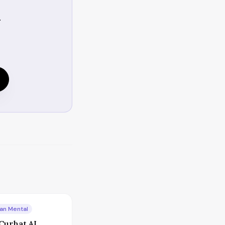
i
an Mental
 Curhat AI