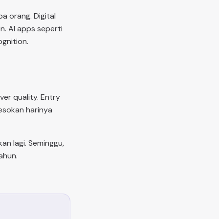
a orang. Digital
n. AI apps seperti
gnition.
ver quality. Entry
eesokan harinya
kan lagi. Seminggu,
ahun.