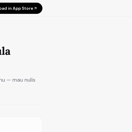
ad in App Store
la
hu — mau nulis