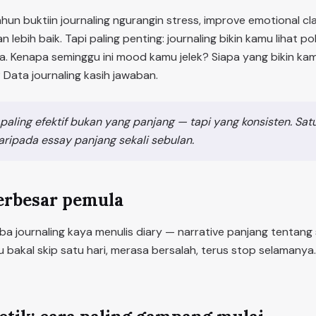
hun buktiin journaling ngurangin stress, improve emotional cla
 lebih baik. Tapi paling penting: journaling bikin kamu lihat p
ta. Kenapa seminggu ini mood kamu jelek? Siapa yang bikin ka
Data journaling kasih jawaban.
paling efektif bukan yang panjang — tapi yang konsisten. Sat
daripada essay panjang sekali sebulan.
erbesar pemula
a journaling kaya menulis diary — narrative panjang tentang 
u bakal skip satu hari, merasa bersalah, terus stop selamany