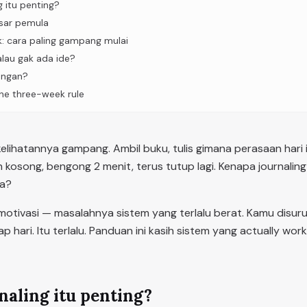
g itu penting?
sar pemula
: cara paling gampang mulai
alau gak ada ide?
tangan?
the three-week rule
 kelihatannya gampang. Ambil buku, tulis gimana perasaan hari i
kosong, bengong 2 menit, terus tutup lagi. Kenapa journaling
na?
tivasi — masalahnya sistem yang terlalu berat. Kamu disuruh 
ap hari. Itu terlalu. Panduan ini kasih sistem yang actually wor
naling itu penting?