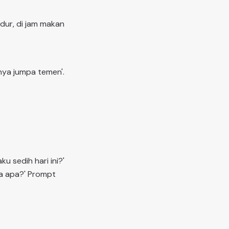
idur, di jam makan
lnya jumpa temen'.
u sedih hari ini?'
ca apa?' Prompt