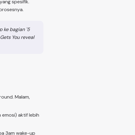
ang spesifik.
prosesnya.
p ke bagian '5
 Gets You reveal
ground. Malam,
emosi) aktif lebih
enapa 3am wake-up