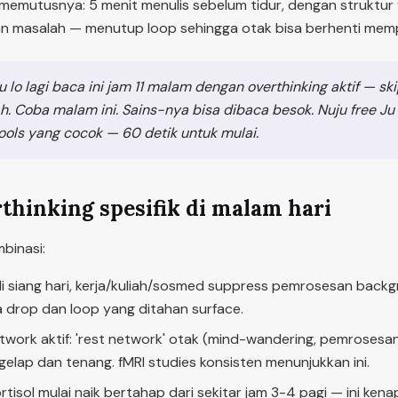
memutusnya: 5 menit menulis sebelum tidur, dengan struktur y
n masalah — menutup loop sehingga otak bisa berhenti mem
au lo lagi baca ini jam 11 malam dengan overthinking aktif — ski
. Coba malam ini. Sains-nya bisa dibaca besok. Nuju free Ju
ools yang cocok — 60 detik untuk mulai.
thinking spesifik di malam hari
binasi:
 di siang hari, kerja/kuliah/sosmed suppress pemrosesan back
 drop dan loop yang ditahan surface.
work aktif: 'rest network' otak (mind-wandering, pemrosesan 
 gelap dan tenang. fMRI studies konsisten menunjukkan ini.
kortisol mulai naik bertahap dari sekitar jam 3-4 pagi — ini k