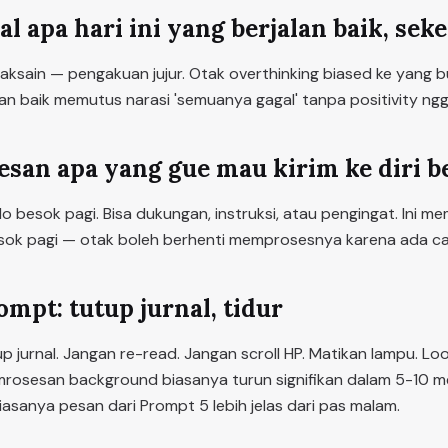
al apa hari ini yang berjalan baik, seke
aksain — pengakuan jujur. Otak overthinking biased ke yang bu
lan baik memutus narasi 'semuanya gagal' tanpa positivity ngg
esan apa yang gue mau kirim ke diri b
i lo besok pagi. Bisa dukungan, instruksi, atau pengingat. Ini
besok pagi — otak boleh berhenti memprosesnya karena ada ca
ompt: tutup jurnal, tidur
tup jurnal. Jangan re-read. Jangan scroll HP. Matikan lampu. L
emrosesan background biasanya turun signifikan dalam 5-10 me
biasanya pesan dari Prompt 5 lebih jelas dari pas malam.