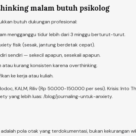
hinking malam butuh psikolog
kkan butuh dukungan profesional:
am mengganggu tidur lebih dari 3 minggu berturut-turut.
nxiety fisik (sesak, jantung berdetak cepat).
diri sendiri — sekecil apapun, sesekali apapun.
 atau kurang konsisten karena overthinking.
kan ke kerja atau kuliah.
odoc, KALM, Riliv (Rp 50.000-150.000 per sesi). Krisis: Into Th
iety yang lebih luas: /blog/journaling-untuk-anxiety.
 adalah pola otak yang terdokumentasi, bukan kekurangan wil