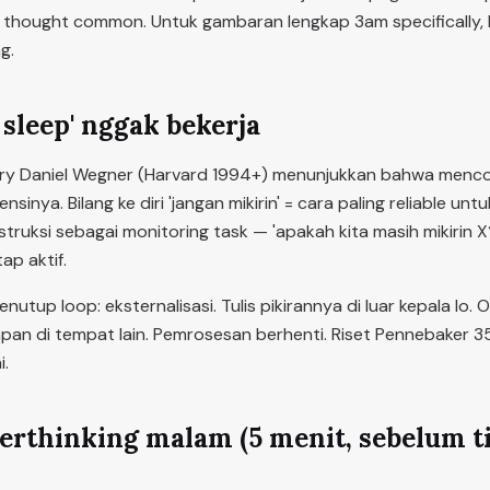
 thought common. Untuk gambaran lengkap 3am specifically, 
g.
 sleep' nggak bekerja
ory Daniel Wegner (Harvard 1994+) menunjukkan bahwa menc
inya. Bilang ke diri 'jangan mikirin' = cara paling reliable untu
struksi sebagai monitoring task — 'apakah kita masih mikirin 
ap aktif.
utup loop: eksternalisasi. Tulis pikirannya di luar kepala lo. 
pan di tempat lain. Pemrosesan berhenti. Riset Pennebaker 3
i.
erthinking malam (5 menit, sebelum t