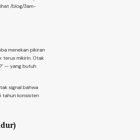
lihat /blog/3am-
oba menekan pikiran
k terus mikirin. Otak
X?' — yang butuh
Otak signal bahwa
5 tahun konsisten
idur)