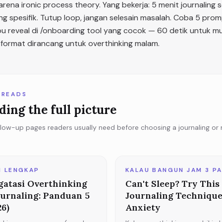
arena ironic process theory. Yang bekerja: 5 menit journaling 
g spesifik. Tutup loop, jangan selesain masalah. Coba 5 promp
ou reveal di /onboarding tool yang cocok — 60 detik untuk mu
 format dirancang untuk overthinking malam.
 READS
ding the full picture
llow-up pages readers usually need before choosing a journaling or
H LENGKAP
KALAU BANGUN JAM 3 PA
atasi Overthinking
Can't Sleep? Try Thi
urnaling: Panduan 5
Journaling Technique
26)
Anxiety