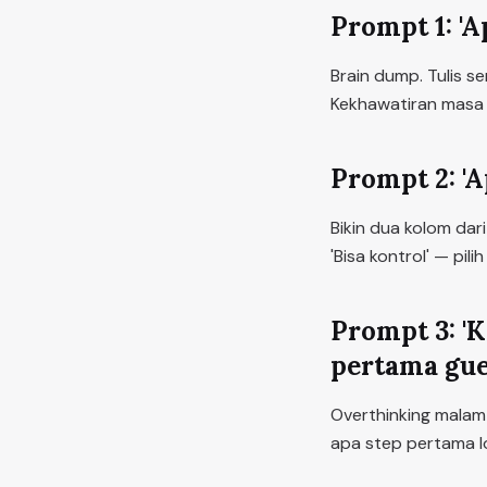
Prompt 1: 'A
Brain dump. Tulis s
Kekhawatiran masa d
Prompt 2: 'A
Bikin dua kolom dar
'Bisa kontrol' — pil
Prompt 3: 'K
pertama gue
Overthinking malam s
apa step pertama l