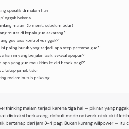
ing spesifik di malam hari
ep' nggak bekerja
inking malam (5 menit, sebelum tidur)
yang muter di kepala gue sekarang?'
ang gue bisa kontrol vs nggak?'
 ini paling buruk yang terjadi, apa step pertama gue?'
a hari ini yang berjalan baik, sekecil apapun?'
n apa yang gue mau kirim ke diri besok pagi?'
: tutup jurnal, tidur
king malam butuh psikolog
erthinking malam terjadi karena tiga hal — pikiran yang nggak
aat distraksi berkurang, default mode network otak aktif lebih 
naik bertahap dari jam 3-4 pagi. Bukan kurang willpower — itu c