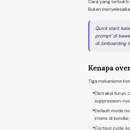
Cara yang terbukti 
Bukan menyelesaika
Quick start: kal
prompt' di bawah
di /onboarding t
Kenapa over
Tiga mekanisme kom
Distraksi turun:
suppression-nya
Default mode net
intens di kondisi
Cortisol cycle: 