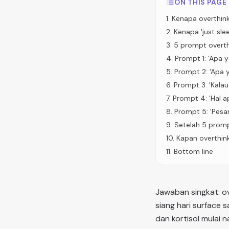
ON THIS PAGE
1
.
Kenapa overthink
2
.
Kenapa 'just sle
3
.
5 prompt overth
4
.
Prompt 1: 'Apa 
5
.
Prompt 2: 'Apa y
6
.
Prompt 3: 'Kalau
7
.
Prompt 4: 'Hal ap
8
.
Prompt 5: 'Pesa
9
.
Setelah 5 prompt
10
.
Kapan overthin
11
.
Bottom line
Jawaban singkat: ov
siang hari surface s
dan kortisol mulai 