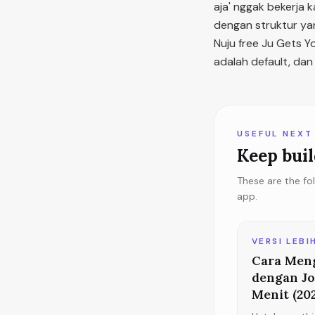
aja' nggak bekerja k
dengan struktur yan
Nuju free Ju Gets Y
adalah default, dan
USEFUL NEXT
Keep buil
These are the fo
app.
VERSI LEBI
Cara Meng
dengan Jo
Menit (20