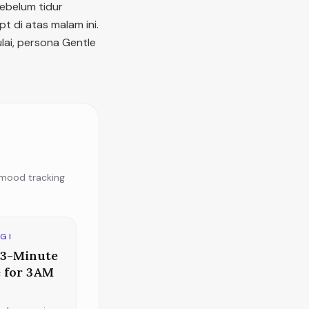
sebelum tidur
t di atas malam ini.
lai, persona Gentle
 mood tracking
GI
s 3-Minute
 for 3AM