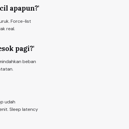
cil apapun?'
ruk. Force-list
ak real.
esok pagi?'
 memindahkan beban
tatan.
oop udah
nit. Sleep latency