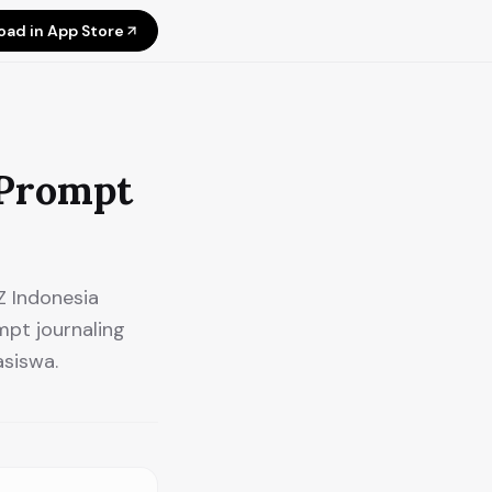
ad in App Store
 Prompt
Z Indonesia
mpt journaling
siswa.