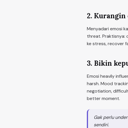
2. Kurangin 
Menyadari emosi kam
threat. Praktisnya:
ke stress, recover 
3. Bikin kep
Emosi heavily influe
harsh. Mood tracki
negotiation, difficu
better moment.
Gak perlu under
sendiri.