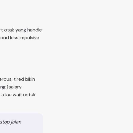
art otak yang handle
pond less impulsive
rous, tired bikin
ng (salary
h atau wait untuk
stop jalan