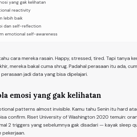
mosi yang gak kelihatan
ional reactivity
n lebih baik
i dan self-reflection
erm emotional self-awareness
hu cara mereka rasain. Happy, stressed, tired. Tapi tanya k
khir, mereka bakal cuma shrug. Padahal perasaan itu ada, cum
perasaan jadi data yang bisa dipelajari.
ola emosi yang gak kelihatan
tional patterns almost invisible. Kamu tahu Senin itu hard ata
isa confirm. Riset University of Washington 2020 temuin: or
imal 2 triggers yang sebelumnya gak disadari — kayak sleep qua
e pekerjaan.