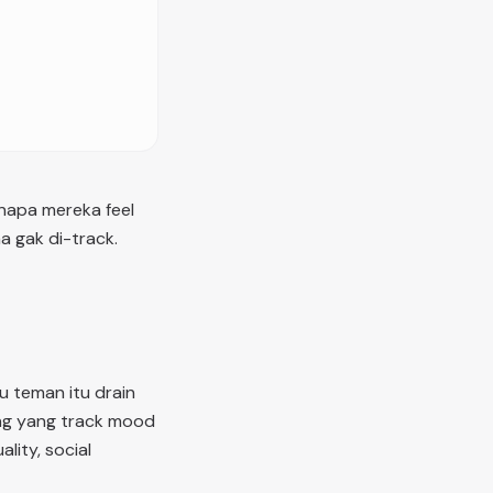
enapa mereka feel
a gak di-track.
u teman itu drain
ang yang track mood
lity, social