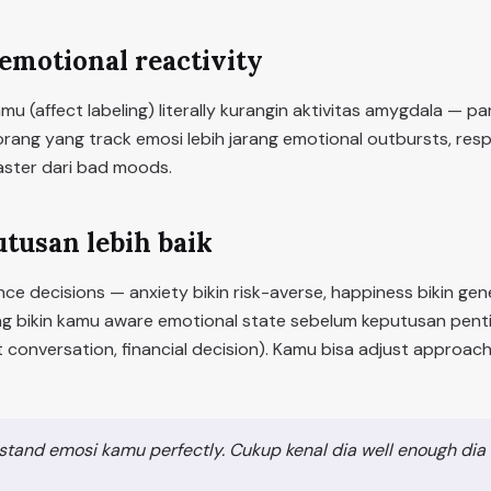
emotional reactivity
u (affect labeling) literally kurangin aktivitas amygdala — p
 orang yang track emosi lebih jarang emotional outbursts, res
faster dari bad moods.
utusan lebih baik
nce decisions — anxiety bikin risk-averse, happiness bikin gene
ng bikin kamu aware emotional state sebelum keputusan penti
lt conversation, financial decision). Kamu bisa adjust approac
stand emosi kamu perfectly. Cukup kenal dia well enough dia 