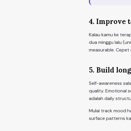
4. Improve t
Kalau kamu ke terap
dua minggu lalu (unr
measurable. Cepet d
5. Build lo
Self-awareness salah
quality. Emotional 
adalah daily struct
Mulai track mood har
surface patterns ka