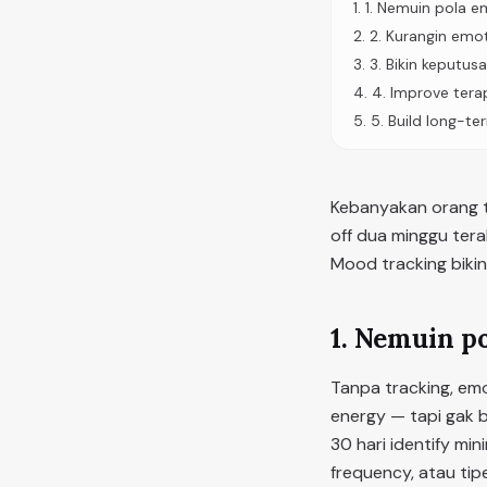
1
.
1. Nemuin pola e
2
.
2. Kurangin emot
3
.
3. Bikin keputusa
4
.
4. Improve terap
5
.
5. Build long-t
Kebanyakan orang ta
off dua minggu tera
Mood tracking bikin 
1. Nemuin p
Tanpa tracking, emo
energy — tapi gak b
30 hari identify min
frequency, atau tip