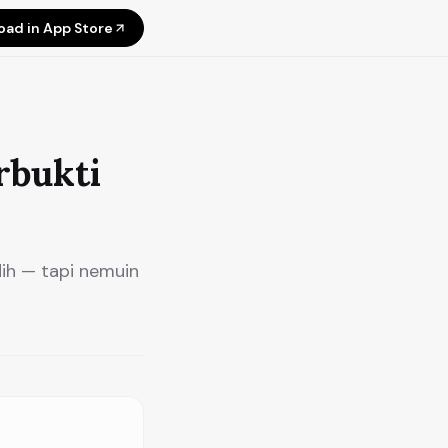
ad in App Store
rbukti
ih — tapi nemuin